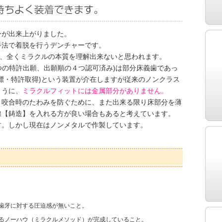
ーが出来上がりました。
手法で着脱を行うデンチャーです。
は、全くミラクルの本質を理解出来ないと思われます。
９つの特許出願、出願順の４つ認可済み)は部分床義歯であっ
商標・特許取得)という装置が介在しますが従来のノンクラス
ように、
ミラクルフィットには金属部分がありません。
、咬合時のたわみを防ぐために、また出来る限り床部分を薄
線【鋳造】を入れる方が良い場合もあると考えています。
す。しかし現在はノンメタルで作製しています。
歯牙に対する圧迫感が無いこと。
るノーハウ（ミラクルメソッド）が完成していること。