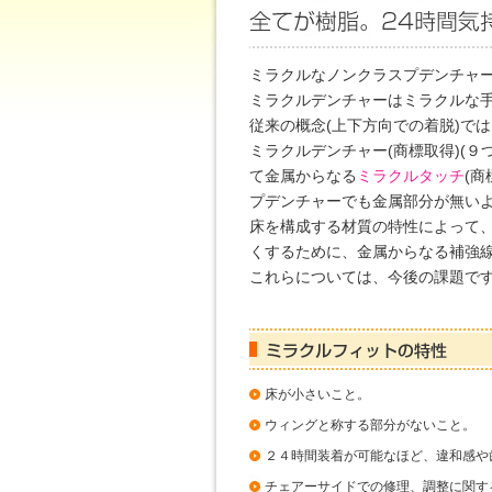
ミラクルなノンクラスプデンチャ
ミラクルデンチャーはミラクルな
従来の概念(上下方向での着脱)で
ミラクルデンチャー(商標取得)(
て金属からなる
ミラクルタッチ
(
プデンチャーでも金属部分が無い
床を構成する材質の特性によって
くするために、金属からなる補強
これらについては、今後の課題で
床が小さいこと。
ウィングと称する部分がないこと。
２４時間装着が可能なほど、違和感や
チェアーサイドでの修理、調整に関す